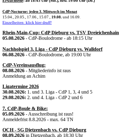
Erwachsene
: ab 18:45 Uhr (Mo.), bzw. 19:00 Uhr (Do.)
CdP-Nocturne: jeden 3. Mittwoch im Monat
15.04., 20.05., 17.06., 15.07.,
19.08.
und 16.09.
Einzelheiten: klick hier druff!
Rhein-Main-Cup: CdP Dieburg vs. TSV Dreieichenhain
05.08.2026
- CdP-Boulodrome - ab 18:15 Uhr
Nachholspiel 3. Liga - CdP Dieburg vs. Walldorf
06.08.2026
- CdP-Boulodrome, ab 19:00 Uhr
CdP-Vereinsausflug:
08.08.2026
- Mitgliederinfo ist raus
Anmeldung an Achim
Ligatermine 2026
30.08.2026:
1. und 3. Liga - CdP 1, 3, 4 und 5
29.08.2026:
2. und 4. Liga - CdP 2 und 6
7. CdP-Boule & Bike:
05.09.2026
- Ausschreibung ist raus!
Anmeldefrist 8.8.2026 - max. 64 TN
OCH - SG Dietzenbach vs. CdP Dieburg
08.09.2026
in Dietzenbach, ab 18:30 Uhr