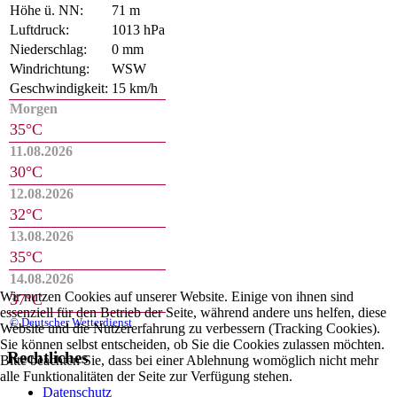
Höhe ü. NN:
71 m
Luftdruck:
1013 hPa
Niederschlag:
0 mm
Windrichtung:
WSW
Geschwindigkeit:
15 km/h
Morgen
35°C
11.08.2026
30°C
12.08.2026
32°C
13.08.2026
35°C
14.08.2026
Wir nutzen Cookies auf unserer Website. Einige von ihnen sind
37°C
essenziell für den Betrieb der Seite, während andere uns helfen, diese
© Deutscher Wetterdienst
Website und die Nutzererfahrung zu verbessern (Tracking Cookies).
Sie können selbst entscheiden, ob Sie die Cookies zulassen möchten.
Rechtliches
Bitte beachten Sie, dass bei einer Ablehnung womöglich nicht mehr
alle Funktionalitäten der Seite zur Verfügung stehen.
Datenschutz