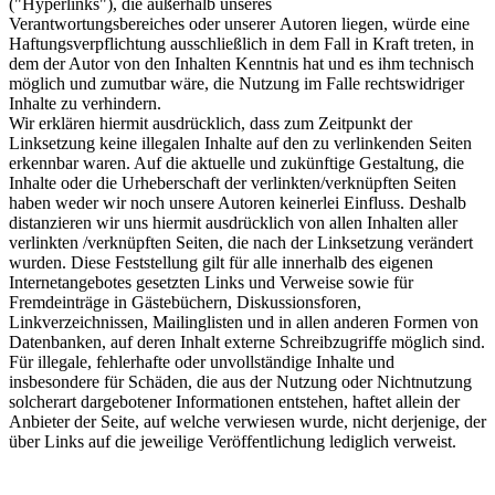
("Hyperlinks"), die außerhalb unseres
Verantwortungsbereiches oder unserer Autoren liegen, würde eine
Haftungsverpflichtung ausschließlich in dem Fall in Kraft treten, in
dem der Autor von den Inhalten Kenntnis hat und es ihm technisch
möglich und zumutbar wäre, die Nutzung im Falle rechtswidriger
Inhalte zu verhindern.
Wir erklären hiermit ausdrücklich, dass zum Zeitpunkt der
Linksetzung keine illegalen Inhalte auf den zu verlinkenden Seiten
erkennbar waren. Auf die aktuelle und zukünftige Gestaltung, die
Inhalte oder die Urheberschaft der verlinkten/verknüpften Seiten
haben weder wir noch unsere Autoren keinerlei Einfluss. Deshalb
distanzieren wir uns hiermit ausdrücklich von allen Inhalten aller
verlinkten /verknüpften Seiten, die nach der Linksetzung verändert
wurden. Diese Feststellung gilt für alle innerhalb des eigenen
Internetangebotes gesetzten Links und Verweise sowie für
Fremdeinträge in Gästebüchern, Diskussionsforen,
Linkverzeichnissen, Mailinglisten und in allen anderen Formen von
Datenbanken, auf deren Inhalt externe Schreibzugriffe möglich sind.
Für illegale, fehlerhafte oder unvollständige Inhalte und
insbesondere für Schäden, die aus der Nutzung oder Nichtnutzung
solcherart dargebotener Informationen entstehen, haftet allein der
Anbieter der Seite, auf welche verwiesen wurde, nicht derjenige, der
über Links auf die jeweilige Veröffentlichung lediglich verweist.