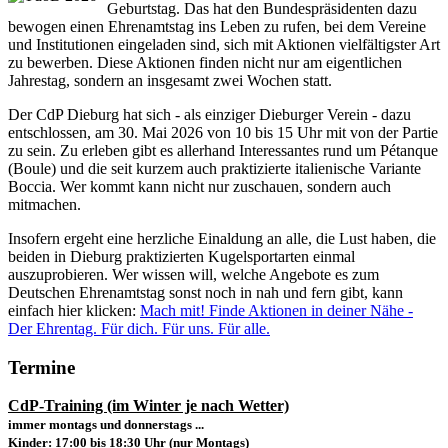
Geburtstag. Das hat den Bundespräsidenten dazu
bewogen einen Ehrenamtstag ins Leben zu rufen, bei dem Vereine
und Institutionen eingeladen sind, sich mit Aktionen vielfältigster Art
zu bewerben. Diese Aktionen finden nicht nur am eigentlichen
Jahrestag, sondern an insgesamt zwei Wochen statt.
Der CdP Dieburg hat sich - als einziger Dieburger Verein - dazu
entschlossen, am 30. Mai 2026 von 10 bis 15 Uhr mit von der Partie
zu sein. Zu erleben gibt es allerhand Interessantes rund um Pétanque
(Boule) und die seit kurzem auch praktizierte italienische Variante
Boccia. Wer kommt kann nicht nur zuschauen, sondern auch
mitmachen.
Insofern ergeht eine herzliche Einaldung an alle, die Lust haben, die
beiden in Dieburg praktizierten Kugelsportarten einmal
auszuprobieren. Wer wissen will, welche Angebote es zum
Deutschen Ehrenamtstag sonst noch in nah und fern gibt, kann
einfach hier klicken:
Mach mit! Finde Aktionen in deiner Nähe -
Der Ehrentag. Für dich. Für uns. Für alle.
Termine
CdP-Training (im Winter je nach Wetter)
immer montags und donnerstags ...
Kinder
: 17:00 bis 18:30 Uhr
(nur Montags)