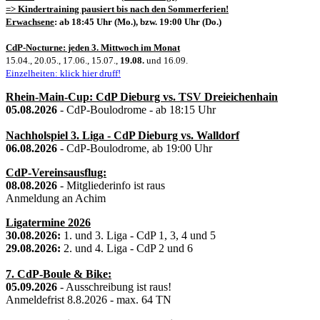
=> Kindertraining pausiert bis nach den Sommerferien!
Erwachsene
: ab 18:45 Uhr (Mo.), bzw. 19:00 Uhr (Do.)
CdP-Nocturne: jeden 3. Mittwoch im Monat
15.04., 20.05., 17.06., 15.07.,
19.08.
und 16.09.
Einzelheiten: klick hier druff!
Rhein-Main-Cup: CdP Dieburg vs. TSV Dreieichenhain
05.08.2026
- CdP-Boulodrome - ab 18:15 Uhr
Nachholspiel 3. Liga - CdP Dieburg vs. Walldorf
06.08.2026
- CdP-Boulodrome, ab 19:00 Uhr
CdP-Vereinsausflug:
08.08.2026
- Mitgliederinfo ist raus
Anmeldung an Achim
Ligatermine 2026
30.08.2026:
1. und 3. Liga - CdP 1, 3, 4 und 5
29.08.2026:
2. und 4. Liga - CdP 2 und 6
7. CdP-Boule & Bike:
05.09.2026
- Ausschreibung ist raus!
Anmeldefrist 8.8.2026 - max. 64 TN