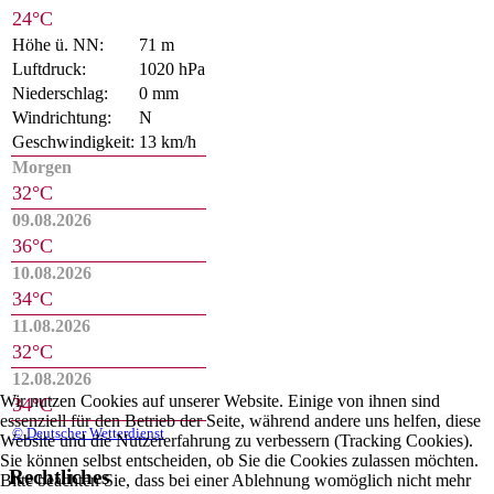
24°C
Höhe ü. NN:
71 m
Luftdruck:
1020 hPa
Niederschlag:
0 mm
Windrichtung:
N
Geschwindigkeit:
13 km/h
Morgen
32°C
09.08.2026
36°C
10.08.2026
34°C
11.08.2026
32°C
12.08.2026
Wir nutzen Cookies auf unserer Website. Einige von ihnen sind
34°C
essenziell für den Betrieb der Seite, während andere uns helfen, diese
© Deutscher Wetterdienst
Website und die Nutzererfahrung zu verbessern (Tracking Cookies).
Sie können selbst entscheiden, ob Sie die Cookies zulassen möchten.
Rechtliches
Bitte beachten Sie, dass bei einer Ablehnung womöglich nicht mehr