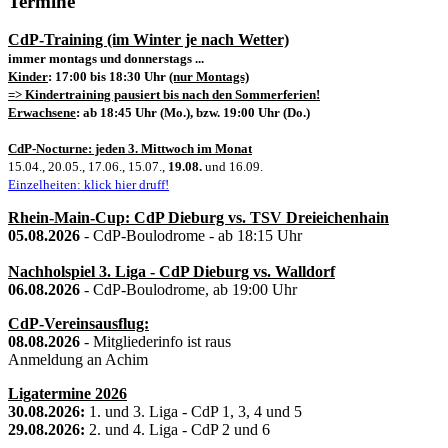
Termine
CdP-Training (im Winter je nach Wetter)
immer montags und donnerstags ...
Kinder
: 17:00 bis 18:30 Uhr
(nur Montags)
=> Kindertraining pausiert bis nach den Sommerferien!
Erwachsene
: ab 18:45 Uhr (Mo.), bzw. 19:00 Uhr (Do.)
CdP-Nocturne: jeden 3. Mittwoch im Monat
15.04., 20.05., 17.06., 15.07.,
19.08.
und 16.09.
Einzelheiten: klick hier druff!
Rhein-Main-Cup: CdP Dieburg vs. TSV Dreieichenhain
05.08.2026
- CdP-Boulodrome - ab 18:15 Uhr
Nachholspiel 3. Liga - CdP Dieburg vs. Walldorf
06.08.2026
- CdP-Boulodrome, ab 19:00 Uhr
CdP-Vereinsausflug:
08.08.2026
- Mitgliederinfo ist raus
Anmeldung an Achim
Ligatermine 2026
30.08.2026:
1. und 3. Liga - CdP 1, 3, 4 und 5
29.08.2026:
2. und 4. Liga - CdP 2 und 6