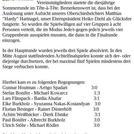
Vereinsmitgliedern startete die diesjährige
Sommerrunde im Tête-à-Tête. Bemerkenswert ist, dass bei der
Auslosung unter Aufsicht unseres Oberschiedsrichters Matthias
"Hardy" Hartnagel, unser Ehrenpräsident Heiko Diehl als Glücksfee
fungierte. So wurden die Spielwilligen auf vier Gruppen à acht
Personen verteilt, die im Modus Jede/r-gegen-jede/n jeweils vier
Gruppenbeste ausspielen mussten, die dann in die Finalrunde
einzogen.
In der Hauptrunde wurden jeweils drei Spiele absolviert. In den
Mitte August stattfindenden Achtelfinalspielen konnte sich der- oder
diejenige durchsetzen, der bei maximal fünf Spielen mindestens drei
Siege verbuchen konnte.
Hierbei kam es zu folgenden Begegnungen:
Gunnar Houtman - Arrigo Spadari 3:0
Stefan Bonifer - Michael Kowarcz 1:3
Lars Flinspach - Bardia Alsafar 3:1
Elke Burkholz - Syuzanna Nakas-Kostandyan 3:0
Florian Besinger - Rainer Düsterhöft 3:0
Achim Weißbäcker - Dierk Ehmke 3:1
Paul Bonifer - Albrecht Burkholz 3:0
Ulrich Stöhr - Michael Rödler 3:0